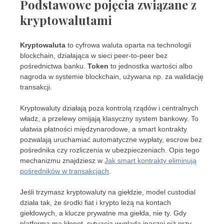
Podstawowe pojęcia związane z
kryptowalutami
Kryptowaluta
to cyfrowa waluta oparta na technologii
blockchain, działająca w sieci peer-to-peer bez
pośrednictwa banku.
Token
to jednostka wartości albo
nagroda w systemie blockchain, używana np. za walidację
transakcji.
Kryptowaluty działają poza kontrolą rządów i centralnych
władz, a przelewy omijają klasyczny system bankowy. To
ułatwia płatności międzynarodowe, a smart kontrakty
pozwalają uruchamiać automatyczne wypłaty, escrow bez
pośrednika czy rozliczenia w ubezpieczeniach. Opis tego
mechanizmu znajdziesz w
Jak smart kontrakty eliminują
pośredników w transakcjach
.
Jeśli trzymasz kryptowaluty na giełdzie, model custodial
działa tak, że środki fiat i krypto leżą na kontach
giełdowych, a klucze prywatne ma giełda, nie ty. Gdy
platforma ma kłopot, sytuacja wygląda inaczej niż przy