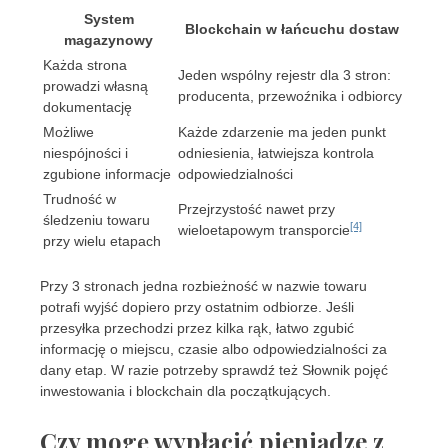
System
Blockchain w łańcuchu dostaw
magazynowy
Każda strona
Jeden wspólny rejestr dla 3 stron:
prowadzi własną
producenta, przewoźnika i odbiorcy
dokumentację
Możliwe
Każde zdarzenie ma jeden punkt
niespójności i
odniesienia, łatwiejsza kontrola
zgubione informacje
odpowiedzialności
Trudność w
Przejrzystość nawet przy
śledzeniu towaru
[4]
wieloetapowym transporcie
przy wielu etapach
Przy 3 stronach jedna rozbieżność w nazwie towaru
potrafi wyjść dopiero przy ostatnim odbiorze. Jeśli
przesyłka przechodzi przez kilka rąk, łatwo zgubić
informację o miejscu, czasie albo odpowiedzialności za
dany etap. W razie potrzeby sprawdź też
Słownik pojęć
inwestowania i blockchain dla początkujących
.
Czy mogę wypłacić pieniądze z