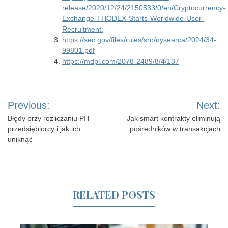
release/2020/12/24/2150533/0/en/Cryptocurrency-
Exchange-THODEX-Starts-Worldwide-User-
Recruitment.
https://sec.gov/files/rules/sro/nysearca/2024/34-
99801.pdf
https://mdpi.com/2078-2489/8/4/137
Nawigacja
Previous:
Next:
wpisu
Błędy przy rozliczaniu PIT
Jak smart kontrakty eliminują
przedsiębiorcy i jak ich
pośredników w transakcjach
uniknąć
RELATED POSTS