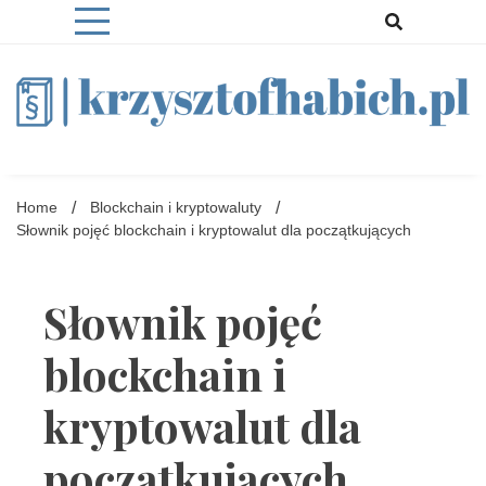
Skip
to
content
Blog na którym znajdziesz wiele ciekawych rzeczy :)
Krzysztofhabich.pl
Home
Blockchain i kryptowaluty
Słownik pojęć blockchain i kryptowalut dla początkujących
Słownik pojęć
blockchain i
kryptowalut dla
początkujących