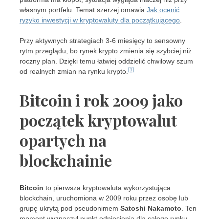
własnym portfelu. Temat szerzej omawia
Jak ocenić
ryzyko inwestycji w kryptowaluty dla początkującego
.
Przy aktywnych strategiach 3-6 miesięcy to sensowny
rytm przeglądu, bo rynek krypto zmienia się szybciej niż
roczny plan. Dzięki temu łatwiej oddzielić chwilowy szum
[1]
od realnych zmian na rynku krypto.
Bitcoin i rok 2009 jako
początek kryptowalut
opartych na
blockchainie
Bitcoin
to pierwsza kryptowaluta wykorzystująca
blockchain, uruchomiona w 2009 roku przez osobę lub
grupę ukrytą pod pseudonimem
Satoshi Nakamoto
. Ten
moment wyznaczył punkt odniesienia dla całego rynku